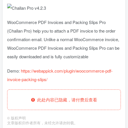
WooCommerce PDF Invoices and Packing Slips Pro
(Challan Pro) help you to attach a PDF invoice to the order
confirmation email. Unlike a normal WooCommerce invoice,
WooCommerce PDF Invoices and Packing Slips Pro can be
easily downloaded and is fully customizable
Demo:
https://webappick.com/plugin/woocommerce-pdf-
invoice-packing-slips/
此处内容已隐藏，请付费后查看
©
版权声明
文章版权归作者所有，未经允许请勿转载。