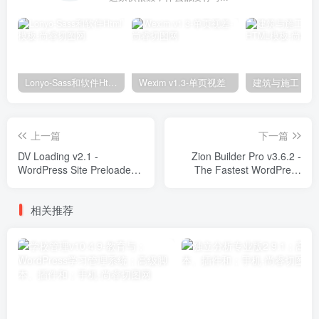
Lonyo-Sass和软件Html模板
Wexim v1.3-单页视差
上一篇
下一篇
DV Loading v2.1 -
Zion Builder Pro v3.6.2 -
WordPress Site Preloader
The Fastest WordPress
Plugin Plugins
Page Builder Plugins
相关推荐