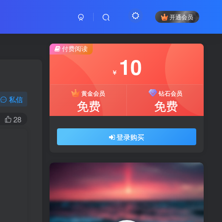
开通会员
付费阅读
10
￥
黄金会员
钻石会员
私信
免费
免费
28
登录购买