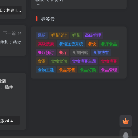
建筑与施工；构建HTML模板
Tecmo-It解决方案与；技术HTML模板
Real Villa-房地产HTML5模板
标签云
下一篇
黑暗
鲜花设计
鲜花
高级管理
本、插件和；移动
高级搜索
餐馆送货系统
餐饮
餐厅食品
餐厅预订
餐厅
食谱网站
食谱博客
食谱
食物食谱
食物博客主题
食物博客
食物主题
食品零售
食品订购
食品管理
Astra高级入门模板专业版v4.4.7&raquo；高级脚本、插件和；手机
GPT AI Power v1.8.96-完整的AI包专业版；高级脚本、插件和；手机