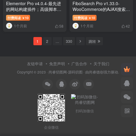
Elementor Pro v4.0.4-最先进
FiboSearch Pro v1.33.0-
的网站构建插件；高级脚本、
WooCommerce的AJAX搜索；
插件和；移动
高级脚本、插件和；移动
付费阅读
10
付费阅读
10
￥
￥
1个月前
1个月前
58
42
1
2
…
330
跳转
友链申请
免责声明
广告合作
关于我们
Copyright © 2023 ·
尚睿切图网-源码切图
· 由
尚睿德创
强力驱动.
扫码加微信
企业微信