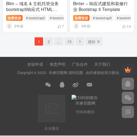
Blim – 域名 & 主机托管业务
Binter – 响应式建筑和装修行
bootstrap5响应式 HTML
业 Bootstrap 5 Template
Template
免费资源
# bootstrap5
# bootstrap4
# 主机托管
免费资源
# bootstrap5
# bootstrap4
3年前
3年前
7
14
1
2
…
10
跳转
友链申请
免责声明
广告合作
关于我们
Copyright © 2023 ·
尚睿切图网-源码切图
· 由
尚睿德创
强力驱动.
扫码加微信
企业微信