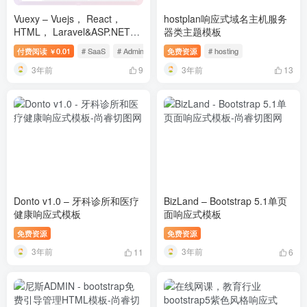
Vuexy – Vuejs， React，
hostplan响应式域名主机服务
HTML， Laravel&ASP.NET
器类主题模板
Admin Dashboard 模板
付费阅读
0.01
# SaaS
# Admin模板
免费资源
# React模板
# hosting
￥
3年前
3年前
9
13
Donto v1.0 – 牙科诊所和医疗
BizLand – Bootstrap 5.1单页
健康响应式模板
面响应式模板
免费资源
免费资源
3年前
3年前
11
6