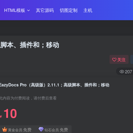
HTML模板
其它源码
切图定制
主机
1；高级脚本、插件和；移动
关注
207
EazyDocs Pro（高级版）2.11.1；高级脚本、插件和；移动
此内容为付费阅读，请付费后查看
10
￥
免费
免费
黄金会员
钻石会员