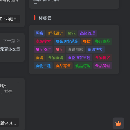
标签云
建筑与施工；构建HTML模板
Tecmo-It解决方案与；技术HTML模板
Real Villa-房地产HTML5模板
黑暗
鲜花设计
鲜花
高级管理
下一篇
高级搜索
餐馆送货系统
餐饮
餐厅食品
无更多文章
餐厅预订
餐厅
食谱网站
食谱博客
食谱
食物食谱
食物博客主题
食物博客
食物主题
食品零售
食品订购
食品管理
Astra高级入门模板专业版v4.4.7&raquo；高级脚本、插件和；手机
GPT AI Power v1.8.96-完整的AI包专业版；高级脚本、插件和；手机