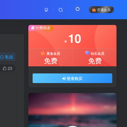
开通会员
付费阅读
10
￥
黄金会员
钻石会员
私信
免费
免费
23
登录购买