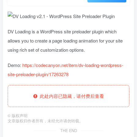
DV Loading is a WordPress site preloader plugin which
allows you to create a page loading animation for your site
using rich set of customization options.
Demo:
https://codecanyon.net/item/dv-loading-wordpress-
site-preloader-plugin/17263278
此处内容已隐藏，请付费后查看
©
版权声明
文章版权归作者所有，未经允许请勿转载。
THE END