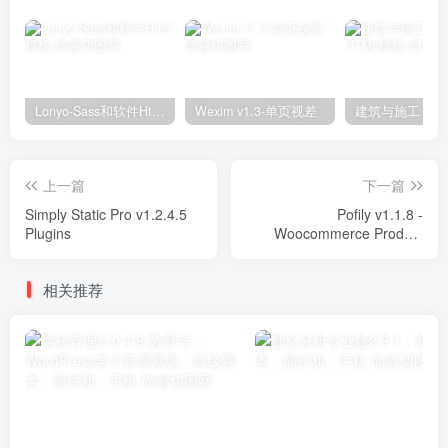
Lonyo-Sass和软件Html模板
Wexim v1.3-单页视差
上一篇
下一篇
Simply Static Pro v1.2.4.5
Pofily v1.1.8 -
Plugins
Woocommerce Product
Filters Plugins
相关推荐