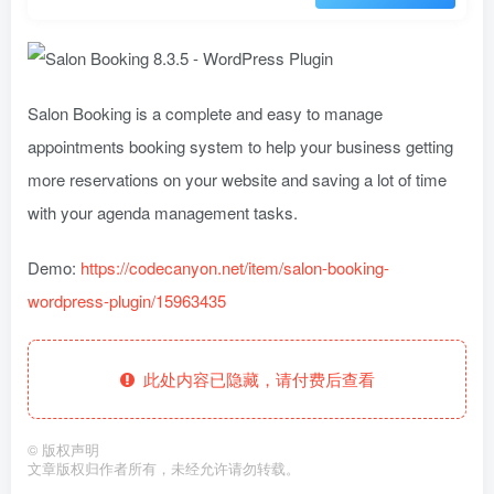
Salon Booking is a complete and easy to manage
appointments booking system to help your business getting
more reservations on your website and saving a lot of time
with your agenda management tasks.
Demo:
https://codecanyon.net/item/salon-booking-
wordpress-plugin/15963435
此处内容已隐藏，请付费后查看
©
版权声明
文章版权归作者所有，未经允许请勿转载。