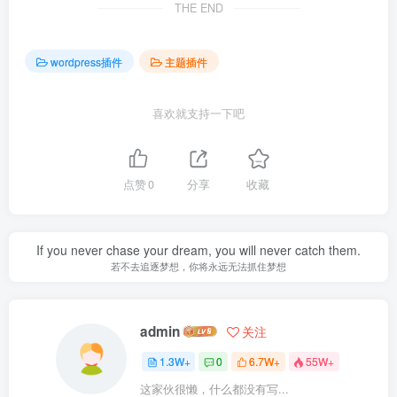
THE END
wordpress插件
主题插件
喜欢就支持一下吧
点赞
0
分享
收藏
Mankind is made great or little by its own will.
一个人伟大或渺小，取决于他的意志力
admin
关注
1.3W+
0
6.7W+
55W+
这家伙很懒，什么都没有写...