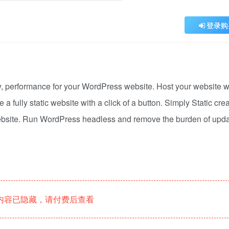
登录购
ity, performance for your WordPress website. Host your website 
 a fully static website with a click of a button. Simply Static cre
website. Run WordPress headless and remove the burden of upd
内容已隐藏，请付费后查看