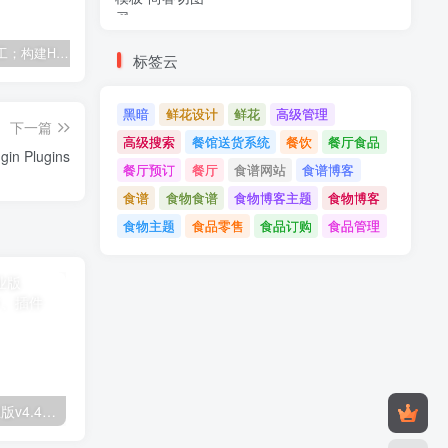
建筑与施工；构建HTML模板
Tecmo-It解决方案与；技术HTML模板
Real Villa-房地产HTML5模板
标签云
黑暗
鲜花设计
鲜花
高级管理
下一篇
高级搜索
餐馆送货系统
餐饮
餐厅食品
Salon Booking 8.3.5 - Wordpress Plugin Plugins
餐厅预订
餐厅
食谱网站
食谱博客
食谱
食物食谱
食物博客主题
食物博客
食物主题
食品零售
食品订购
食品管理
Astra高级入门模板专业版v4.4.7&raquo；高级脚本、插件和；手机
GPT AI Power v1.8.96-完整的AI包专业版；高级脚本、插件和；手机