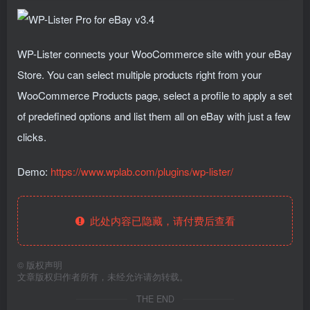
WP-Lister connects your WooCommerce site with your eBay
Store. You can select multiple products right from your
WooCommerce Products page, select a profile to apply a set
of predefined options and list them all on eBay with just a few
clicks.
Demo:
https://www.wplab.com/plugins/wp-lister/
此处内容已隐藏，请付费后查看
©
版权声明
文章版权归作者所有，未经允许请勿转载。
THE END