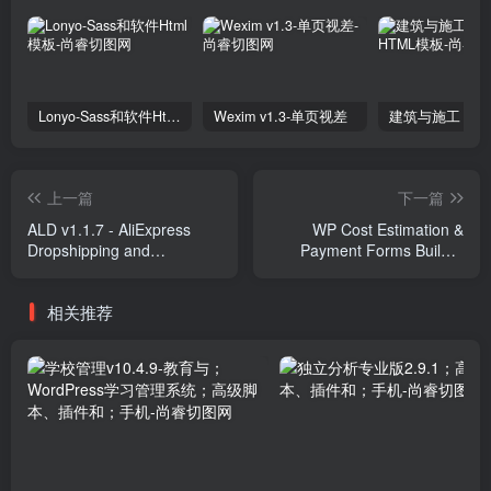
Lonyo-Sass和软件Html模板
Wexim v1.3-单页视差
上一篇
下一篇
ALD v1.1.7 - AliExpress
WP Cost Estimation &
Dropshipping and
Payment Forms Builder
Fulfillment for
v10.1.55 Plugins
WooCommerce Plugins
相关推荐