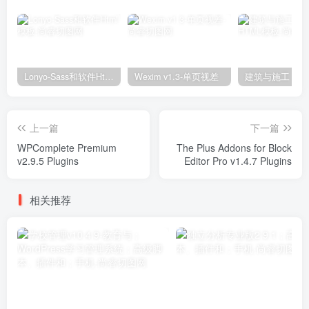
Lonyo-Sass和软件Html模板
Wexim v1.3-单页视差
上一篇
下一篇
WPComplete Premium
The Plus Addons for Block
v2.9.5 Plugins
Editor Pro v1.4.7 Plugins
相关推荐