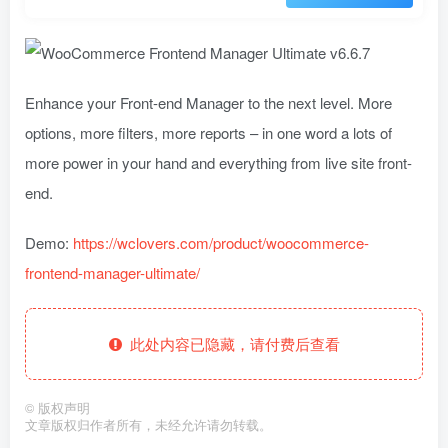
Enhance your Front-end Manager to the next level. More
options, more filters, more reports – in one word a lots of
more power in your hand and everything from live site front-
end.
Demo:
https://wclovers.com/product/woocommerce-
frontend-manager-ultimate/
此处内容已隐藏，请付费后查看
©
版权声明
文章版权归作者所有，未经允许请勿转载。