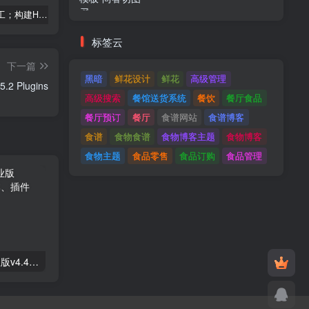
建筑与施工；构建HTML模板
Tecmo-It解决方案与；技术HTML模板
Real Villa-房地产HTML5模板
标签云
下一篇
黑暗
鲜花设计
鲜花
高级管理
Client Portal For WordPress v4.15.2 Plugins
高级搜索
餐馆送货系统
餐饮
餐厅食品
餐厅预订
餐厅
食谱网站
食谱博客
食谱
食物食谱
食物博客主题
食物博客
食物主题
食品零售
食品订购
食品管理
Astra高级入门模板专业版v4.4.7&raquo；高级脚本、插件和；手机
GPT AI Power v1.8.96-完整的AI包专业版；高级脚本、插件和；手机