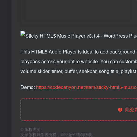
This HTML5 Audio Player is ideal to add background 
playback across your entire website. You can customiz
volume slider, timer, buffer, seekbar, song title, playlis
Demo:
https://codecanyon.net/item/sticky-html5-musi
此处
©
版权声明
文章版权归作者所有，未经允许请勿转载。