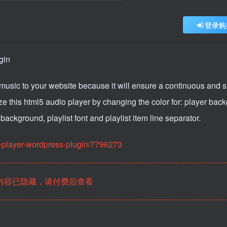
登录购
music to your website because it will ensure a continuous and 
e this html5 audio player by changing the color for: player bac
t background, playlist font and playlist item line separator.
c-player-wordpress-plugin/7796273
内容已隐藏，请付费后查看