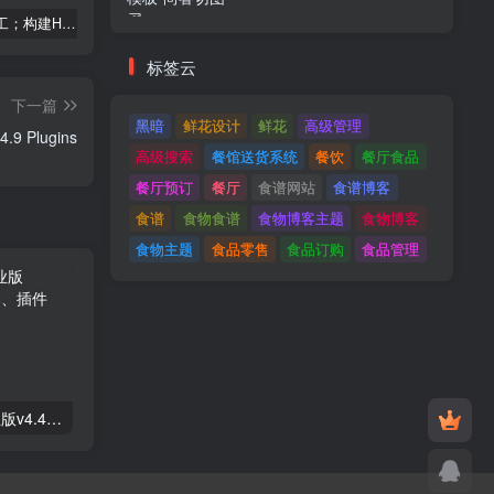
建筑与施工；构建HTML模板
Tecmo-It解决方案与；技术HTML模板
Real Villa-房地产HTML5模板
标签云
下一篇
黑暗
鲜花设计
鲜花
高级管理
ToolKit For Elementor v1.4.9 Plugins
高级搜索
餐馆送货系统
餐饮
餐厅食品
餐厅预订
餐厅
食谱网站
食谱博客
食谱
食物食谱
食物博客主题
食物博客
食物主题
食品零售
食品订购
食品管理
Astra高级入门模板专业版v4.4.7&raquo；高级脚本、插件和；手机
GPT AI Power v1.8.96-完整的AI包专业版；高级脚本、插件和；手机