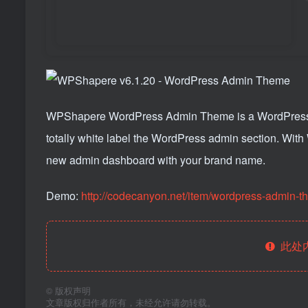
WPShapere WordPress Admin Theme is a WordPress plu
totally white label the WordPress admin section. With
new admin dashboard with your brand name.
Demo:
http://codecanyon.net/item/wordpress-admin
此处
©
版权声明
文章版权归作者所有，未经允许请勿转载。