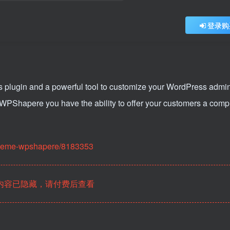
登录购
gin and a powerful tool to customize your WordPress admin. 
 WPShapere you have the ability to offer your customers a comp
-theme-wpshapere/8183353
内容已隐藏，请付费后查看