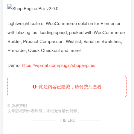
Lightweight suite of WooCommerce solution for Elementor
with blazing fast loading speed, packed with WooCommerce
Builder, Product Comparison, Wishlist, Variation Swatches,
Pre-order, Quick Checkout and more!
Demo:
https://wpmet.com/plugin/shopengine/
此处内容已隐藏，请付费后查看
©
版权声明
文章版权归作者所有，未经允许请勿转载。
THE END