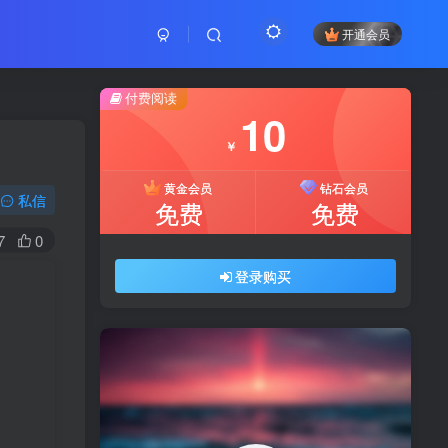
开通会员
付费阅读
10
￥
黄金会员
钻石会员
私信
免费
免费
7
0
登录购买