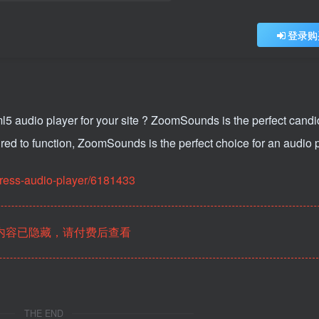
登录购
tml5 audio player for your site ? ZoomSounds is the perfect candi
uired to function, ZoomSounds is the perfect choice for an audio p
ress-audio-player/6181433
内容已隐藏，请付费后查看
THE END