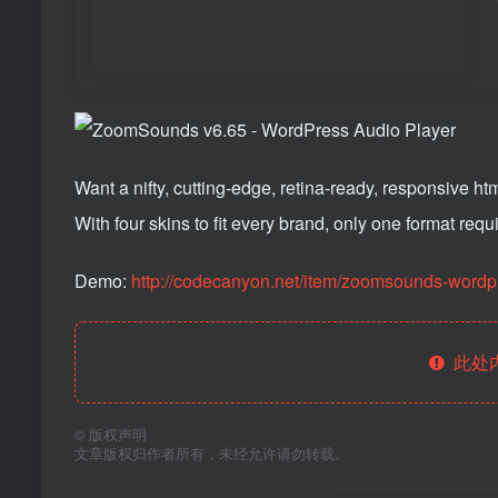
Want a nifty, cutting-edge, retina-ready, responsive h
With four skins to fit every brand, only one format req
Demo:
http://codecanyon.net/item/zoomsounds-wordp
此处
©
版权声明
文章版权归作者所有，未经允许请勿转载。