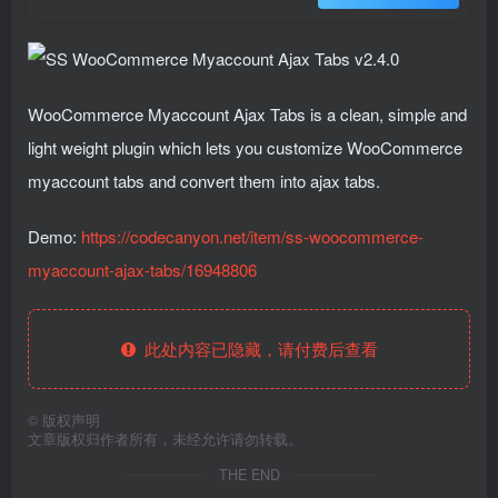
WooCommerce Myaccount Ajax Tabs is a clean, simple and
light weight plugin which lets you customize WooCommerce
myaccount tabs and convert them into ajax tabs.
Demo:
https://codecanyon.net/item/ss-woocommerce-
myaccount-ajax-tabs/16948806
此处内容已隐藏，请付费后查看
©
版权声明
文章版权归作者所有，未经允许请勿转载。
THE END