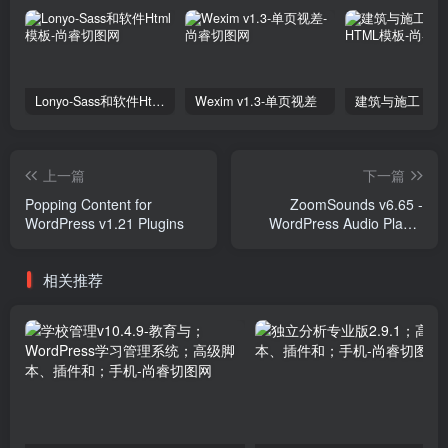
Lonyo-Sass和软件Html模板
Wexim v1.3-单页视差
上一篇
下一篇
Popping Content for
ZoomSounds v6.65 -
WordPress v1.21 Plugins
WordPress Audio Player
Plugins
相关推荐