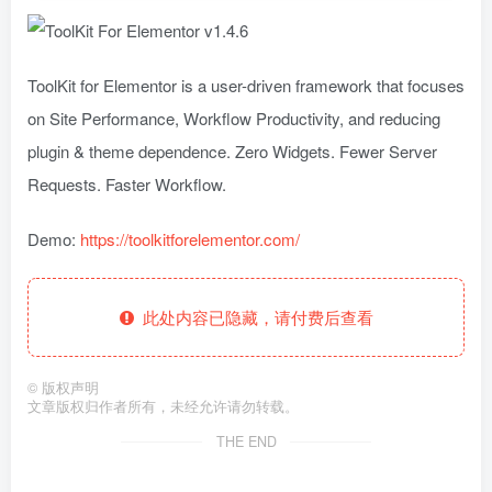
ToolKit for Elementor is a user-driven framework that focuses
on Site Performance, Workflow Productivity, and reducing
plugin & theme dependence. Zero Widgets. Fewer Server
Requests. Faster Workflow.
Demo:
https://toolkitforelementor.com/
此处内容已隐藏，请付费后查看
©
版权声明
文章版权归作者所有，未经允许请勿转载。
THE END