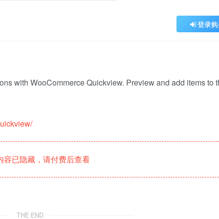
登录购
ions with WooCommerce Quickview. Preview and add items to t
uickview/
内容已隐藏，请付费后查看
THE END