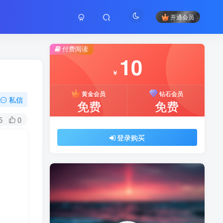
开通会员
付费阅读
10
￥
黄金会员
钻石会员
私信
免费
免费
5
0
登录购买