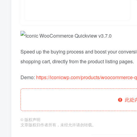
Speed up the buying process and boost your convers
shopping cart, directly from the product listing pages.
Demo:
https://iconicwp.com/products/woocommerce-q
此处
©
版权声明
文章版权归作者所有，未经允许请勿转载。