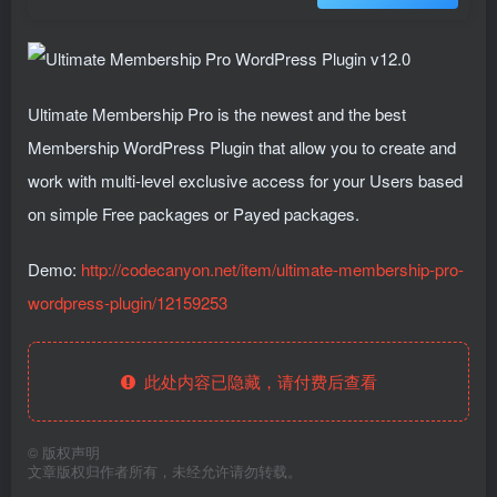
Ultimate Membership Pro is the newest and the best
Membership WordPress Plugin that allow you to create and
work with multi-level exclusive access for your Users based
on simple Free packages or Payed packages.
Demo:
http://codecanyon.net/item/ultimate-membership-pro-
wordpress-plugin/12159253
此处内容已隐藏，请付费后查看
©
版权声明
文章版权归作者所有，未经允许请勿转载。