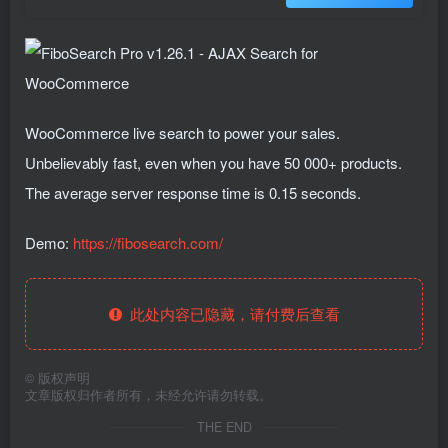
WooCommerce live search to power your sales.
Unbelievably fast, even when you have 50 000+ products.
The average server response time is 0.15 seconds.
Demo:
https://fibosearch.com/
此处内容已隐藏，请付费后查看
©
版权声明
文章版权归作者所有，未经允许请勿转载。
THE END