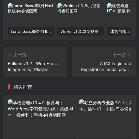
Lonyo-Sass和软件Html模板
Wexim v1.3-单页视差
上一篇
下一篇
Palleon v3.2 - WordPress
AJAX Login and
Image Editor Plugins
Registration modal popup
PRO v2.09 Plugins
相关推荐