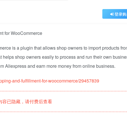
登录购
rce is a plugin that allows shop owners to import products fr
 helps shop owners easily to process and run their own busine
rom Aliexpress and earn more money from online business.
hipping-and-fulfillment-for-woocommerce/29457839
内容已隐藏，请付费后查看