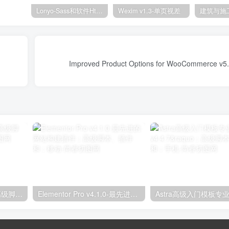
Lonyo-Sass和软件Html模板
Wexim v1.3-单页视差
独立分析专业版2.9.1；高级脚本、插件和；手机
Elementor Pro v4.1.0-最先进的网站构建插件；高级脚本、插件和；移动