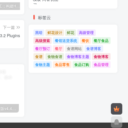
建筑与施工；构建HTML模板
Tecmo-It解决方案与；技术HTML模板
Real Villa-房地产HTML5模板
标签云
下一篇
黑暗
鲜花设计
鲜花
高级管理
Improved Product Options for WooCommerce v5.3.2 Plugins
高级搜索
餐馆送货系统
餐饮
餐厅食品
餐厅预订
餐厅
食谱网站
食谱博客
食谱
食物食谱
食物博客主题
食物博客
食物主题
食品零售
食品订购
食品管理
Astra高级入门模板专业版v4.4.7&raquo；高级脚本、插件和；手机
GPT AI Power v1.8.96-完整的AI包专业版；高级脚本、插件和；手机