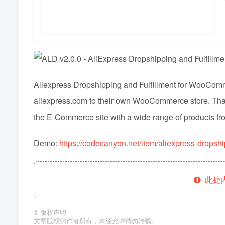
Aliexpress Dropshipping and Fulfillment for WooComme
aliexpress.com to their own WooCommerce store. That
the E-Commerce site with a wide range of products f
Demo:
https://codecanyon.net/item/aliexpress-drops
此处
©
版权声明
文章版权归作者所有，未经允许请勿转载。