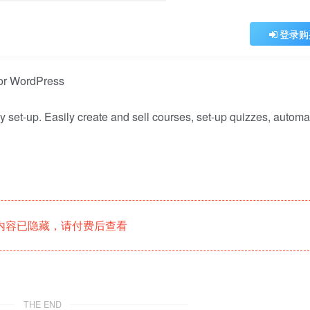
登录购
y set-up. Easily create and sell courses, set-up quizzes, automat
内容已隐藏，请付费后查看
THE END