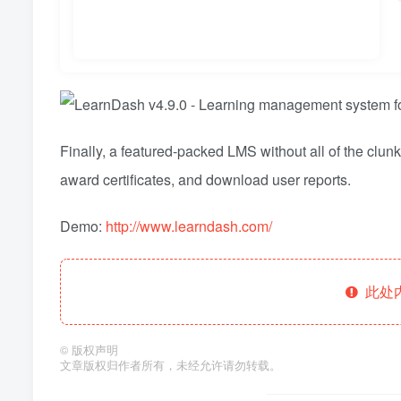
Finally, a featured-packed LMS without all of the clunk
award certificates, and download user reports.
Demo:
http://www.learndash.com/
此处
©
版权声明
文章版权归作者所有，未经允许请勿转载。