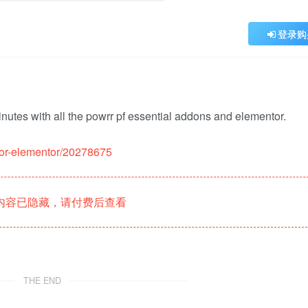
登录购
utes with all the powrr pf essential addons and elementor.
-for-elementor/20278675
内容已隐藏，请付费后查看
THE END