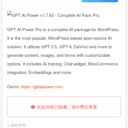
GPT AI Power Pro is a complete AI package for WordPress.
It is the most popular, WordPress-based open-source AI
solution. It utilizes GPT-3.5, GPT-4, DaVinci and more to
generate content, images, and forms with customizable
options. It includes AI training, Chat widget, WooCommerce
integration, Embeddings and more.
Demo:
https://gptaipower.com
此处内容已隐藏，请付费后查看
©
版权声明