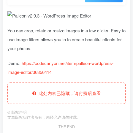
You can crop, rotate or resize images in a few clicks. Easy to
use image filters allows you to to create beautiful effects for
your photos.
Demo:
https://codecanyon.net/item/palleon-wordpress-
image-editor/36356414
此处内容已隐藏，请付费后查看
©
版权声明
文章版权归作者所有，未经允许请勿转载。
THE END