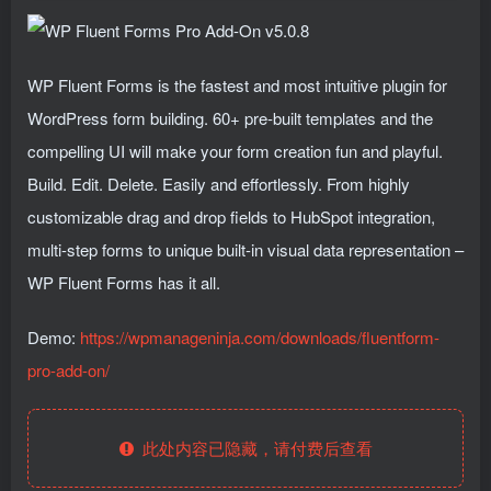
WP Fluent Forms is the fastest and most intuitive plugin for
WordPress form building. 60+ pre-built templates and the
compelling UI will make your form creation fun and playful.
Build. Edit. Delete. Easily and effortlessly. From highly
customizable drag and drop fields to HubSpot integration,
multi-step forms to unique built-in visual data representation –
WP Fluent Forms has it all.
Demo:
https://wpmanageninja.com/downloads/fluentform-
pro-add-on/
此处内容已隐藏，请付费后查看