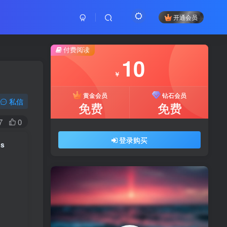
开通会员
付费阅读
10
￥
黄金会员
钻石会员
私信
免费
免费
7
0
登录购买
ns