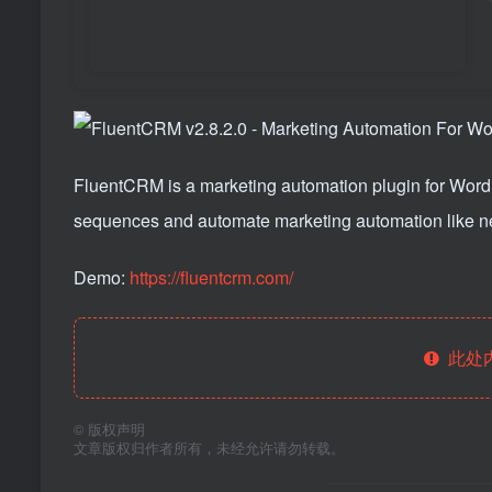
FluentCRM is a marketing automation plugin for Word
sequences and automate marketing automation like ne
Demo:
https://fluentcrm.com/
此处
©
版权声明
文章版权归作者所有，未经允许请勿转载。