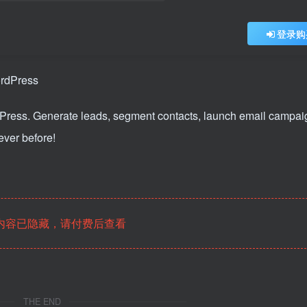
登录购
Press. Generate leads, segment contacts, launch email campai
ver before!
内容已隐藏，请付费后查看
THE END