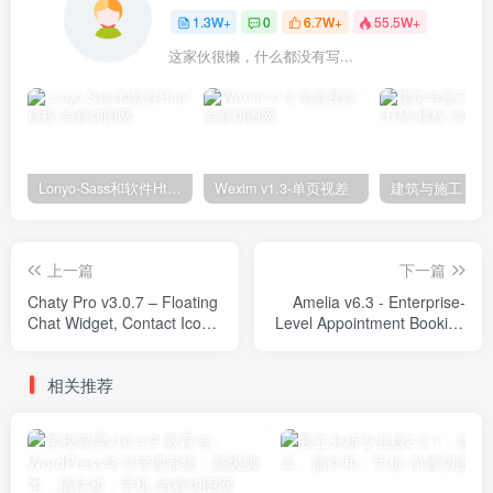
1.3W+
0
6.7W+
55.5W+
这家伙很懒，什么都没有写...
Lonyo-Sass和软件Html模板
Wexim v1.3-单页视差
上一篇
下一篇
Chaty Pro v3.0.7 – Floating
Amelia v6.3 - Enterprise-
Chat Widget, Contact Icons,
Level Appointment Booking
Messages, Telegram,
Plugins
Email, SMS, Call Button
相关推荐
Plugins