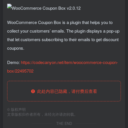
WooCommerce Coupon Box is a plugin that helps you to
collect your customers’ emails. The plugin displays a pop-up
that let customers subscribing to their emails to get discount
coupons.
Demo:
https://codecanyon.net/item/woocommerce-coupon-
box/22495702
此处内容已隐藏，请付费后查看
©
版权声明
文章版权归作者所有，未经允许请勿转载。
THE END