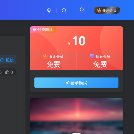
开通会员
付费阅读
10
￥
黄金会员
钻石会员
私信
免费
免费
6
0
登录购买