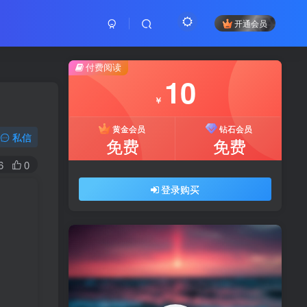
开通会员
付费阅读
10
￥
黄金会员
钻石会员
私信
免费
免费
6
0
登录购买