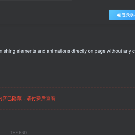
登录购
ishing elements and animations directly on page without any 
内容已隐藏，请付费后查看
THE END