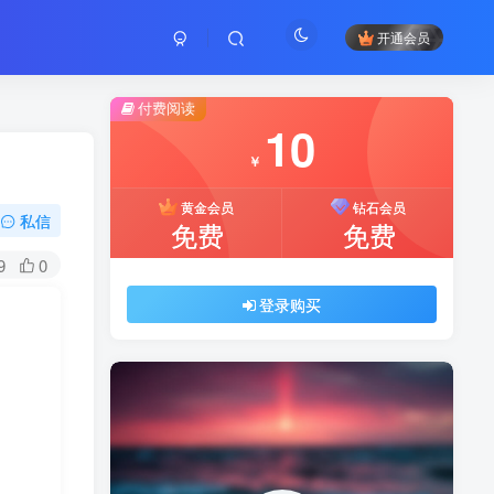
开通会员
付费阅读
10
￥
黄金会员
钻石会员
私信
免费
免费
9
0
登录购买