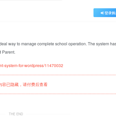
登录购
deal way to manage complete school operation. The system ha
d Parent.
nt-system-for-wordpress/11470032
内容已隐藏，请付费后查看
THE END