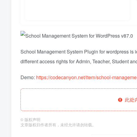
School Management System Plugin for wordpress is i
different access rights for Admin, Teacher, Student an
Demo:
https://codecanyon.net/item/school-manageme
此处
©
版权声明
文章版权归作者所有，未经允许请勿转载。