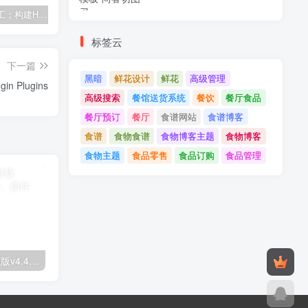
建筑与施工；构建HTML模板
Tecmo-It解决方案与；技术HTML模板
Real Villa-房地产HTML5模板
标签云
下一篇
黑暗
鲜花设计
鲜花
高级管理
Novashare v1.3.9 - WordPress Social Sharing Plugin Plugins
高级搜索
餐馆送货系统
餐饮
餐厅食品
餐厅预订
餐厅
食谱网站
食谱博客
食谱
食物食谱
食物博客主题
食物博客
食物主题
食品零售
食品订购
食品管理
Astra高级入门模板专业版v4.4.7&raquo；高级脚本、插件和；手机
GPT AI Power v1.8.96-完整的AI包专业版；高级脚本、插件和；手机