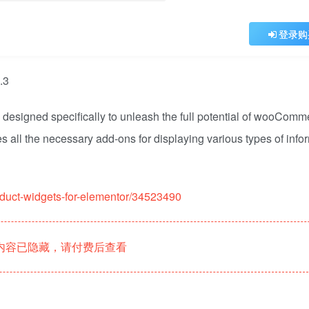
登录购
 designed specifically to unleash the full potential of wooComm
s all the necessary add-ons for displaying various types of info
duct-widgets-for-elementor/34523490
内容已隐藏，请付费后查看