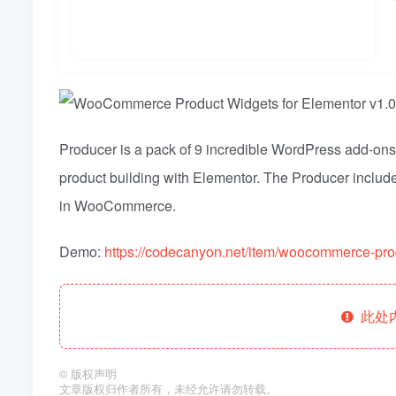
Producer is a pack of 9 incredible WordPress add-ons
product building with Elementor. The Producer include
in WooCommerce.
Demo:
https://codecanyon.net/item/woocommerce-pro
此处
©
版权声明
文章版权归作者所有，未经允许请勿转载。