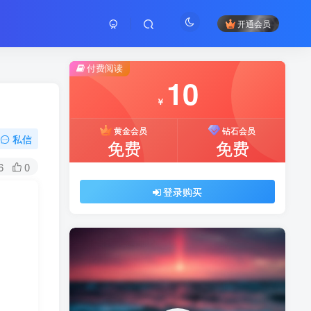
开通会员
付费阅读
10
￥
黄金会员
钻石会员
私信
免费
免费
6
0
登录购买