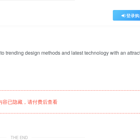
登录购
 trending design methods and latest technology with an attrac
内容已隐藏，请付费后查看
THE END