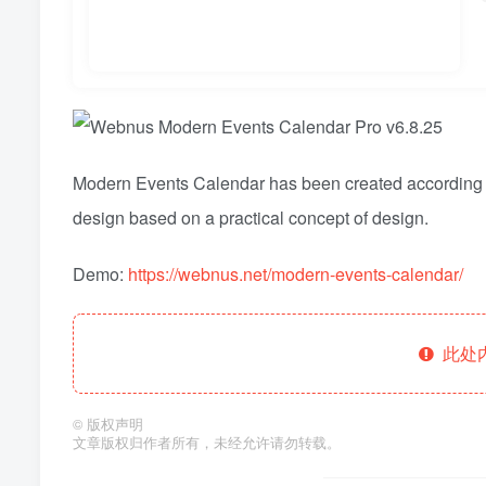
Modern Events Calendar has been created according to
design based on a practical concept of design.
Demo:
https://webnus.net/modern-events-calendar/
此处
©
版权声明
文章版权归作者所有，未经允许请勿转载。