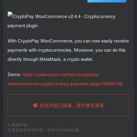
With CryptoPay WooCommerce, you can now easily receive
payments with cryptocurrencies. Moreover, you can do this
directly through MetaMask, a crypto wallet.
Demo:
https://codecanyon.net/item/cryptopay-
woocommerce-cryptocurrency-payment-plugin/34000146
此处内容已隐藏，请付费后查看
©
版权声明
文章版权归作者所有，未经允许请勿转载。