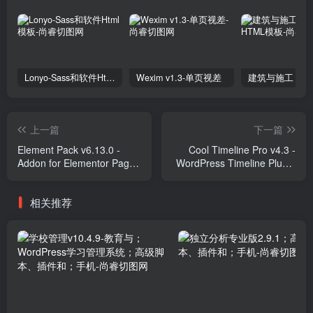
Lonyo-Sass和软件Html模板
Wexim v1.3-单页视差
上一篇
下一篇
Element Pack v6.13.0 -
Cool Timeline Pro v4.3 -
Addon for Elementor Page
WordPress Timeline Plugin
Builder Plugins
Plugins
相关推荐