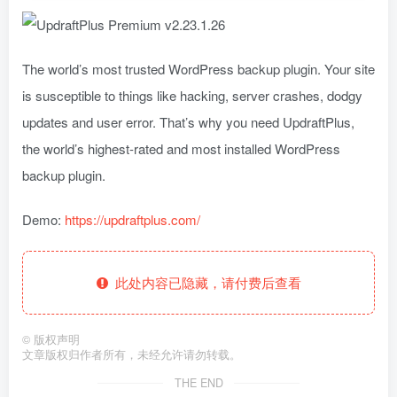
The world’s most trusted WordPress backup plugin. Your site
is susceptible to things like hacking, server crashes, dodgy
updates and user error. That’s why you need UpdraftPlus,
the world’s highest-rated and most installed WordPress
backup plugin.
Demo:
https://updraftplus.com/
此处内容已隐藏，请付费后查看
©
版权声明
文章版权归作者所有，未经允许请勿转载。
THE END