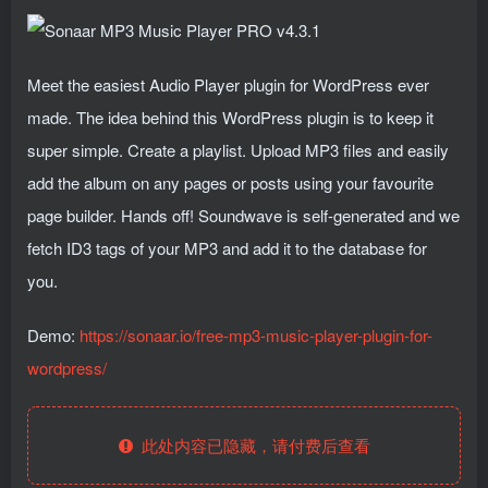
Meet the easiest Audio Player plugin for WordPress ever
made. The idea behind this WordPress plugin is to keep it
super simple. Create a playlist. Upload MP3 files and easily
add the album on any pages or posts using your favourite
page builder. Hands off! Soundwave is self-generated and we
fetch ID3 tags of your MP3 and add it to the database for
you.
Demo:
https://sonaar.io/free-mp3-music-player-plugin-for-
wordpress/
此处内容已隐藏，请付费后查看