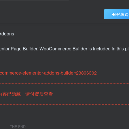
登录购
or Page Builder. WooCommerce Builder is included in this pl
oocommerce-elementor-addons-builder/23896302
内容已隐藏，请付费后查看
THE END