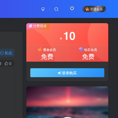
开通会员
付费阅读
10
￥
黄金会员
钻石会员
私信
免费
免费
3
0
登录购买
s