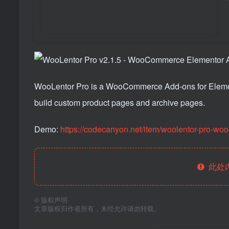
WooLentor Pro is a WooCommerce Add-ons for Element
build custom product pages and archive pages.
Demo:
https://codecanyon.net/item/woolentor-pro-w
此处
©
版权声明
文章版权归作者所有，未经允许请勿转载。