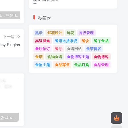
建筑与施工；构建HTML模板
Tecmo-It解决方案与；技术HTML模板
Real Villa-房地产HTML5模板
标签云
黑暗
鲜花设计
鲜花
高级管理
下一篇
高级搜索
餐馆送货系统
餐饮
餐厅食品
Rank Math Pro v3.0.31 - WordPress SEO Made Easy Plugins
餐厅预订
餐厅
食谱网站
食谱博客
食谱
食物食谱
食物博客主题
食物博客
食物主题
食品零售
食品订购
食品管理
Astra高级入门模板专业版v4.4.7&raquo；高级脚本、插件和；手机
GPT AI Power v1.8.96-完整的AI包专业版；高级脚本、插件和；手机