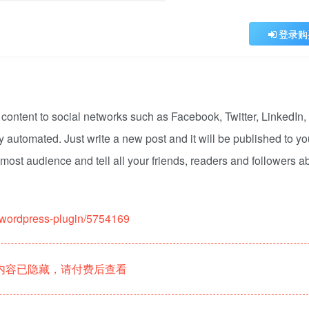
登录购
r content to social networks such as Facebook, Twitter, LinkedIn,
 automated. Just write a new post and it will be published to yo
most audience and tell all your friends, readers and followers a
r-wordpress-plugin/5754169
内容已隐藏，请付费后查看