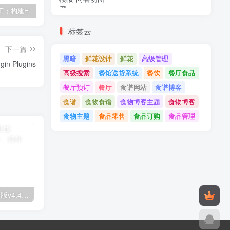
建筑与施工；构建HTML模板
Tecmo-It解决方案与；技术HTML模板
Real Villa-房地产HTML5模板
标签云
下一篇
黑暗
鲜花设计
鲜花
高级管理
UberMenu v3.8.1 - WordPress Mega Menu Plugin Plugins
高级搜索
餐馆送货系统
餐饮
餐厅食品
餐厅预订
餐厅
食谱网站
食谱博客
食谱
食物食谱
食物博客主题
食物博客
食物主题
食品零售
食品订购
食品管理
Astra高级入门模板专业版v4.4.7&raquo；高级脚本、插件和；手机
GPT AI Power v1.8.96-完整的AI包专业版；高级脚本、插件和；手机