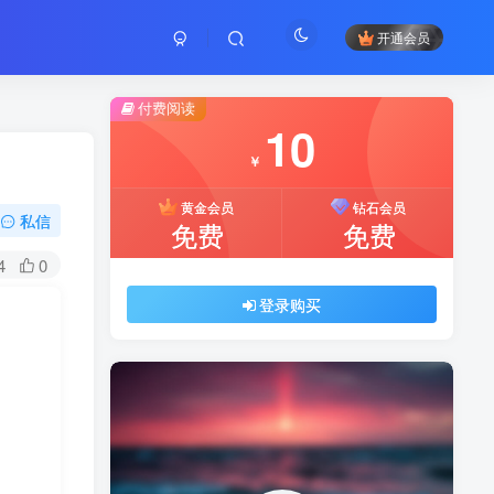
开通会员
付费阅读
10
￥
黄金会员
钻石会员
私信
免费
免费
4
0
登录购买