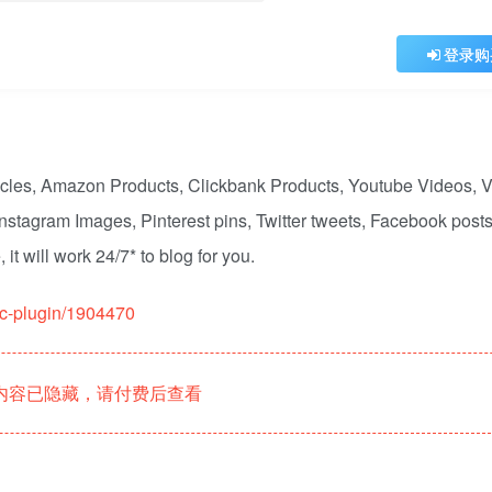
登录购
rticles, Amazon Products, Clickbank Products, Youtube Videos, 
Instagram Images, Pinterest pins, Twitter tweets, Facebook post
it will work 24/7* to blog for you.
ic-plugin/1904470
内容已隐藏，请付费后查看