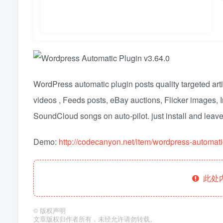
WordPress automatic plugin posts quality targeted a
videos , Feeds posts, eBay auctions, Flicker images, 
SoundCloud songs on auto-pilot. just install and leave, 
Demo:
http://codecanyon.net/item/wordpress-automat
此处
©
版权声明
文章版权归作者所有，未经允许请勿转载。