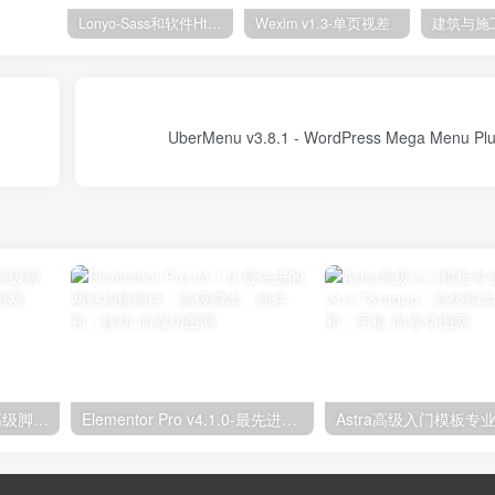
Lonyo-Sass和软件Html模板
Wexim v1.3-单页视差
独立分析专业版2.9.1；高级脚本、插件和；手机
Elementor Pro v4.1.0-最先进的网站构建插件；高级脚本、插件和；移动