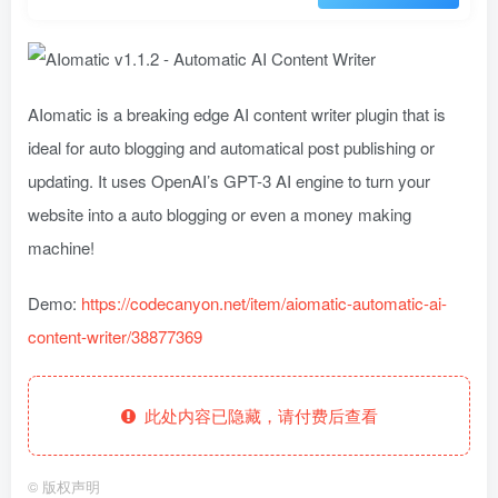
AIomatic is a breaking edge AI content writer plugin that is
ideal for auto blogging and automatical post publishing or
updating. It uses OpenAI’s GPT-3 AI engine to turn your
website into a auto blogging or even a money making
machine!
Demo:
https://codecanyon.net/item/aiomatic-automatic-ai-
content-writer/38877369
此处内容已隐藏，请付费后查看
©
版权声明