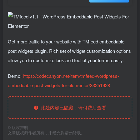
Get more traffic to your website with TMfeed embeddable
post widgets plugin. Rich set of widget customization options
allow you to customize look and feel of your forms easily.
Demo:
https://codecanyon.net/item/tmfeed-wordpress-
embeddable-post-widgets-for-elementor/33251928
此处内容已隐藏，请付费后查看
©
版权声明
文章版权归作者所有，未经允许请勿转载。