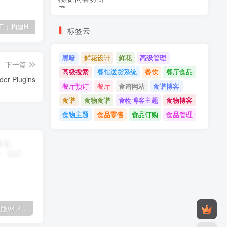
建筑与施工；构建HTML模板
Tecmo-It解决方案与；技术HTML模板
Real Villa-房地产HTML5模板
标签云
黑暗
鲜花设计
鲜花
高级管理
下一篇
高级搜索
餐馆送货系统
餐饮
餐厅食品
Element Pack v6.11.1 - Addon for Elementor Page Builder Plugins
餐厅预订
餐厅
食谱网站
食谱博客
食谱
食物食谱
食物博客主题
食物博客
食物主题
食品零售
食品订购
食品管理
Astra高级入门模板专业版v4.4.7&raquo；高级脚本、插件和；手机
GPT AI Power v1.8.96-完整的AI包专业版；高级脚本、插件和；手机