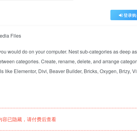
登录购
 you would do on your computer. Nest sub-categories as deep a
 between categories. Create, rename, delete, and arrange categor
s like Elementor, Divi, Beaver Builder, Bricks, Oxygen, Brizy, V
内容已隐藏，请付费后查看