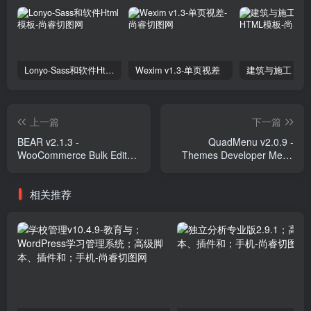
Lonyo-Sass和软件Html模板
Wexim v1.3-单页视差
上一篇
下一篇
BEAR v2.1.3 -
QuadMenu v2.0.9 -
WooCommerce Bulk Editor
Themes Developer Mega
and Products Manager
Menu Plugins
Professional Plugins
相关推荐