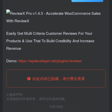
Easily Get Multi Criteria Customer Reviews For Your
Products & Use That To Build Credibility And Increase
Revenue
Demo:
https://wpdeveloper.net/plugins/reviewx
此处内容已隐藏，请付费后查看
©
版权声明
文章版权归作者所有，未经允许请勿转载。
THE END