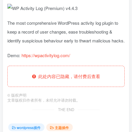
The most comprehensive WordPress activity log plugin to
keep a record of user changes, ease troubleshooting &
identify suspicious behaviour early to thwart malicious hacks.
Demo:
https://wpactivitylog.com/
此处内容已隐藏，请付费后查看
©
版权声明
文章版权归作者所有，未经允许请勿转载。
THE END
wordpress插件
主题插件