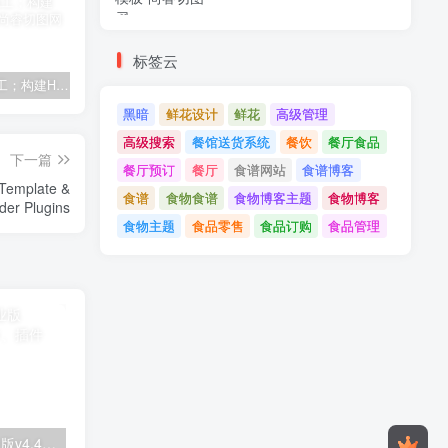
标签云
建筑与施工；构建HTML模板
Tecmo-It解决方案与；技术HTML模板
Real Villa-房地产HTML5模板
黑暗
鲜花设计
鲜花
高级管理
高级搜索
餐馆送货系统
餐饮
餐厅食品
下一篇
餐厅预订
餐厅
食谱网站
食谱博客
 Template &
食谱
食物食谱
食物博客主题
食物博客
Campaign Builder Plugins
食物主题
食品零售
食品订购
食品管理
Astra高级入门模板专业版v4.4.7&raquo；高级脚本、插件和；手机
GPT AI Power v1.8.96-完整的AI包专业版；高级脚本、插件和；手机