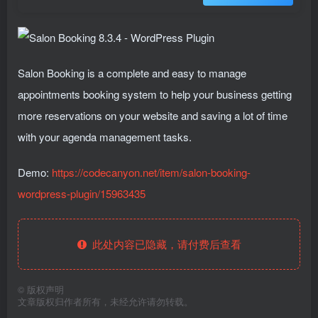
Salon Booking is a complete and easy to manage
appointments booking system to help your business getting
more reservations on your website and saving a lot of time
with your agenda management tasks.
Demo:
https://codecanyon.net/item/salon-booking-
wordpress-plugin/15963435
此处内容已隐藏，请付费后查看
©
版权声明
文章版权归作者所有，未经允许请勿转载。