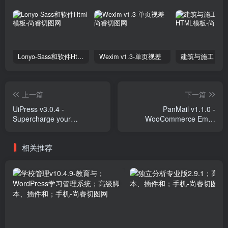
Lonyo-Sass和软件Html模板
Wexim v1.3-单页视差
上一篇
下一篇
UiPress v3.0.4 -
PanMail v1.1.0 -
Supercharge your
WooCommerce Email
WordPress Dashboard
Customizer Plugins
Plugins
相关推荐