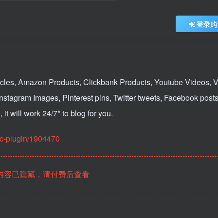
登录购
rticles, Amazon Products, Clickbank Products, Youtube Videos, 
Instagram Images, Pinterest pins, Twitter tweets, Facebook post
it will work 24/7* to blog for you.
ic-plugin/1904470
内容已隐藏，请付费后查看