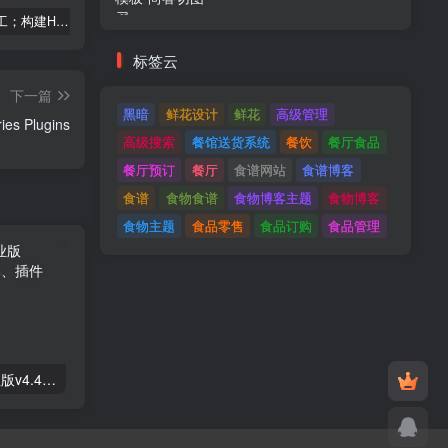
建筑与施工；构建HTML模板
Tecmo-It解决方案与；技术HTML模板
Real Villa-房地产HTML5模板
标签云
下一篇
黑暗
鲜花设计
鲜花
高级管理
WooCommerce Lottery v2.1.10 - Prizes and Lotteries Plugins
高级搜索
餐馆送货系统
餐饮
餐厅食品
餐厅预订
餐厅
食谱网站
食谱博客
食谱
食物食谱
食物博客主题
食物博客
食物主题
食品零售
食品订购
食品管理
Astra高级入门模板专业版v4.4.7&raquo；高级脚本、插件和；手机
GPT AI Power v1.8.96-完整的AI包专业版；高级脚本、插件和；手机