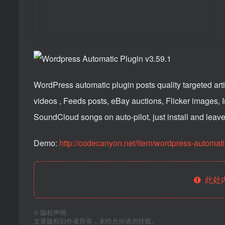
WordPress automatic plugin posts quality targeted a
videos , Feeds posts, eBay auctions, Flicker images, 
SoundCloud songs on auto-pilot. just install and leave, 
Demo:
http://codecanyon.net/item/wordpress-automat
此处
©
版权声明
文章版权归作者所有，未经允许请勿转载。