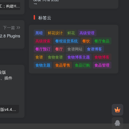
建筑与施工；构建HTML模板
Tecmo-It解决方案与；技术HTML模板
Real Villa-房地产HTML5模板
标签云
下一篇
黑暗
鲜花设计
鲜花
高级管理
Advanced iFrame Pro v2022.8 Plugins
高级搜索
餐馆送货系统
餐饮
餐厅食品
餐厅预订
餐厅
食谱网站
食谱博客
食谱
食物食谱
食物博客主题
食物博客
食物主题
食品零售
食品订购
食品管理
Astra高级入门模板专业版v4.4.7&raquo；高级脚本、插件和；手机
GPT AI Power v1.8.96-完整的AI包专业版；高级脚本、插件和；手机