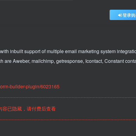
登录购
th inbuilt support of multiple email marketing system integrati
ich are Aweber, mailchimp, getresponse, Icontact, Constant conta
form-builder-plugin/6023165
内容已隐藏，请付费后查看