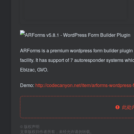
ARForms is a premium wordpress form builder plugin wi
facility. It has support of 7 autoresponder systems wh
Ebizac, GVO.
Demo:
http://codecanyon.net/item/arforms-wordpress-
此处
©
版权声明
文章版权归作者所有，未经允许请勿转载。