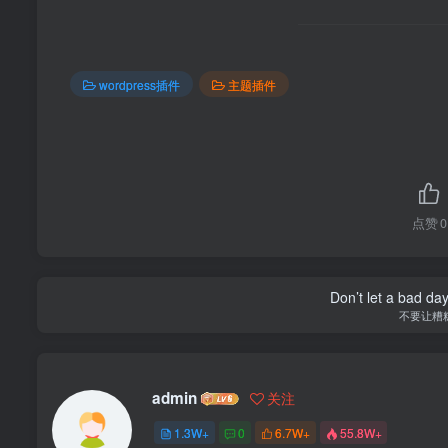
wordpress插件
主题插件
点赞
0
Don’t let a bad da
不要让糟
admin
关注
1.3W+
0
6.7W+
55.8W+