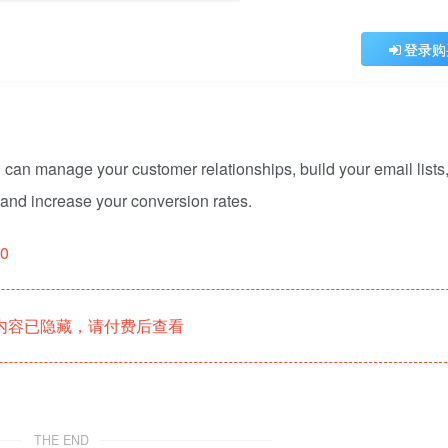
登录购
can manage your customer relationships, build your email lists
 and increase your conversion rates.
00
内容已隐藏，请付费后查看
THE END