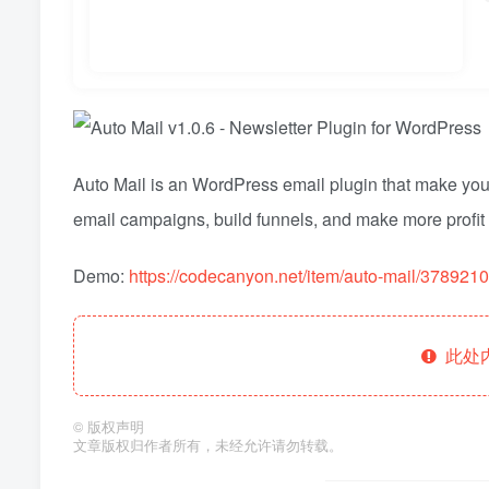
Auto Mail is an WordPress email plugin that make you 
email campaigns, build funnels, and make more profit
Demo:
https://codecanyon.net/item/auto-mail/378921
此处
©
版权声明
文章版权归作者所有，未经允许请勿转载。