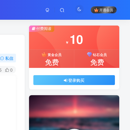
开通会员
付费阅读
10
￥
黄金会员
钻石会员
私信
免费
免费
5
0
登录购买