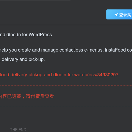
登录购
ll help you create and manage contactless e-menus. InstaFood 
, delivery and pick-up.
-food-delivery-pickup-and-dinein-for-wordpress/34930297
内容已隐藏，请付费后查看
THE END