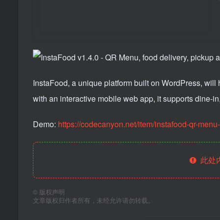
InstaFood, a unique platform built on WordPress, wi
with an interactive mobile web app, it supports dine-in
Demo:
https://codecanyon.net/item/instafood-qr-menu
此处
©
版权声明
文章版权归作者所有，未经允许请勿转载。